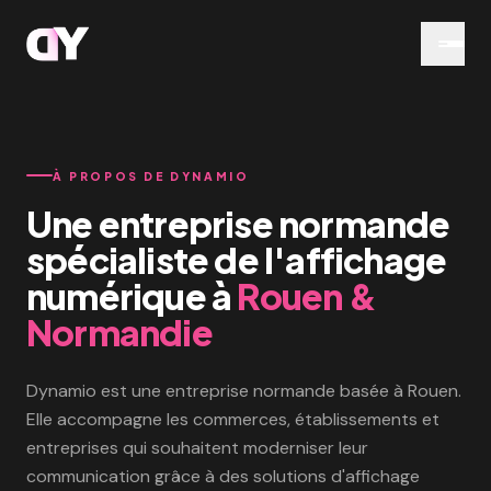
Aller au contenu
NOS PRODUITS
ARTICLES
Écrans vitrine LED
Écrans vitrine LCD
VITRINE
VITRINE
À PROPOS DE DYNAMIO
Totems LED
Totems tactiles LCD
Une entreprise normande
GUIDE
TOTEM
INTERACTIF
LED vs LCD : quelle technologie choisir ?
spécialiste de l'affichage
Drapeaux LED double
Croix de pharmacie LED
face
PHARMACIE
numérique à
Rouen &
EXTÉRIEUR
BUDGET
Combien coûte un écran d'affichage LED ?
Normandie
Écrans LED sportifs
Affichage grand format
SPORT
GRAND FORMAT
Dynamio est une entreprise normande basée à Rouen.
Elle accompagne les commerces, établissements et
entreprises qui souhaitent moderniser leur
communication grâce à des solutions d'affichage