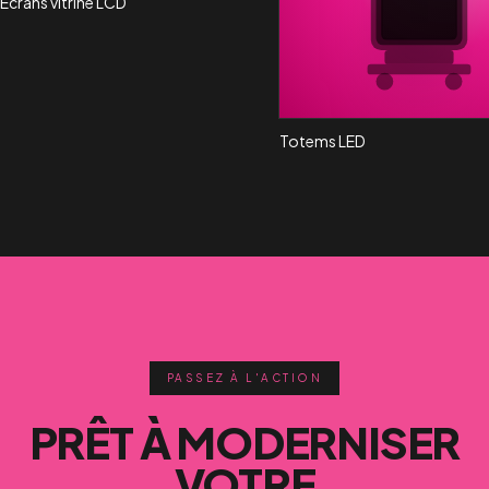
Écrans vitrine LCD
Totems LED
PASSEZ À L'ACTION
PRÊT À MODERNISER
VOTRE